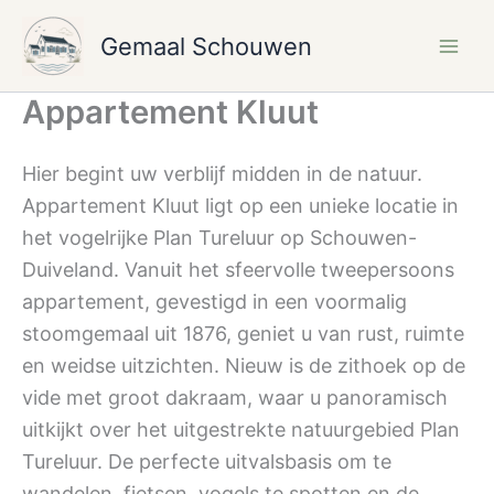
Ga
naar
Gemaal Schouwen
de
inhoud
Appartement Kluut
Hier begint uw verblijf midden in de natuur.
Appartement Kluut ligt op een unieke locatie in
het vogelrijke Plan Tureluur op Schouwen-
Duiveland. Vanuit het sfeervolle tweepersoons
appartement, gevestigd in een voormalig
stoomgemaal uit 1876, geniet u van rust, ruimte
en weidse uitzichten. Nieuw is de zithoek op de
vide met groot dakraam, waar u panoramisch
uitkijkt over het uitgestrekte natuurgebied Plan
Tureluur. De perfecte uitvalsbasis om te
wandelen, fietsen, vogels te spotten en de